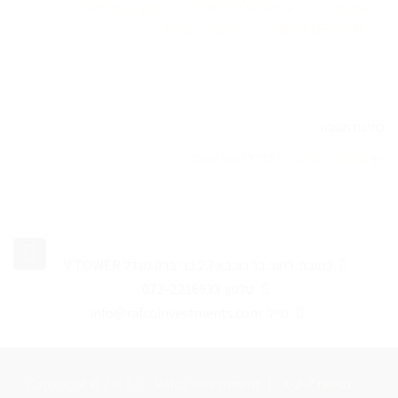
Prop_mgmt
ONE STOP SHOP
Home
Prop_mgmt
ONE STOP SHOP
כתיבת תגובה
יש
להתחבר למערכת
כדי לכתוב תגובה.
כתובת: רחוב בר כוכבא 23 בני ברק מגדל V TOWER
טלפון: 072-2216933
מייל: info@rafcoinvestments.com
A-2-Z נגישות
|
Rafco Investment
|
Copyright © 2017