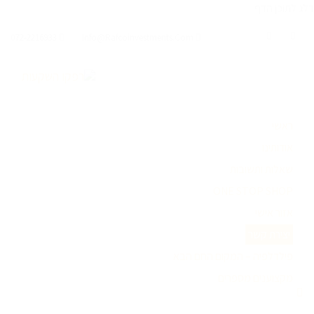
דלג לתוכן הדף
072-2216933
Info@rafcoinvestments.com
ראשי
אודותינו
שאלות ותשובות
ONE STOP SHOP
אזור אישי
יצירת קשר
פילדלפיה – המקום החם הבא
מקצוענים מספרים