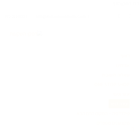
דלג לתוכן הדף
072-2216933
Info@rafcoinvestments.com
ראשי
אודותינו
שאלות ותשובות
ONE STOP SHOP
אזור אישי
יצירת קשר
פילדלפיה – המקום החם הבא
מקצוענים מספרים