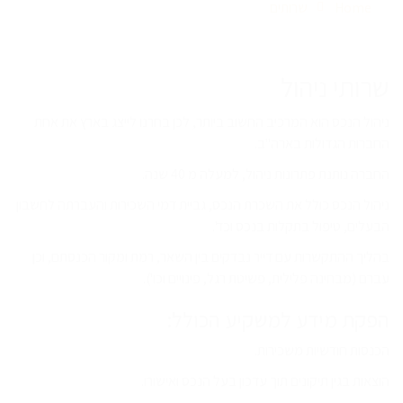
Home
שרותים
שרותי ניהול
ניהול הנכס הוא המרכיב החשוב ביותר, לכן בחרנו לייצג בארץ את אחת
החברות הגדולות בארה"ב.
החברה נותנת פתרונות ניהול, למעלה מ 40 שנה.
ניהול הנכס כולל את השכרת הנכס, גביית דמי השכירות והעברתה לחשבון
הבעלים, טיפול בתקלות בנכס וכד'.
בהליך ההתקשרות עם דייר נבדקים בין השאר, רמת ומקור הכנסתם, וכן
עברם (מבחינה פלילית, פשיטת רגל, פינויים וכו').
הפקת מידע למשקיע הכולל:
הכנסות חודשיות משכירות.
הוצאות בגין תיקונים תוך עדכון בעל הנכס ואישורו.