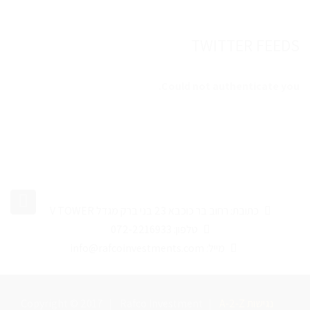
TWITTER FEEDS
Could not authenticate you.
כתובת: רחוב בר כוכבא 23 בני ברק מגדל V TOWER
טלפון: 072-2216933
מייל: info@rafcoinvestments.com
A-2-Z נגישות
|
Rafco Investment
|
Copyright © 2017