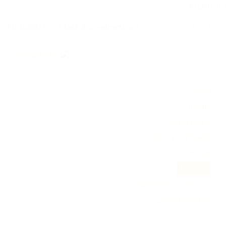
דלג לתוכן הדף
072-2216933
Info@rafcoinvestments.com
ראשי
אודותינו
שאלות ותשובות
ONE STOP SHOP
אזור אישי
יצירת קשר
פילדלפיה – המקום החם הבא
מקצוענים מספרים