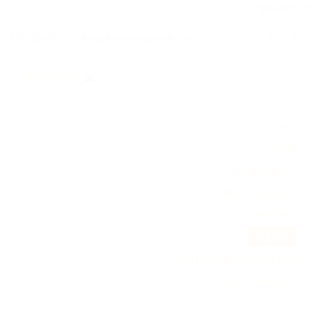
דלג לתוכן הדף
072-2216933
Info@rafcoinvestments.com
ראשי
אודותינו
שאלות ותשובות
ONE STOP SHOP
אזור אישי
יצירת קשר
פילדלפיה – המקום החם הבא
מקצוענים מספרים