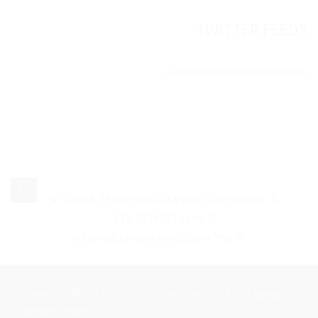
TWITTER FEEDS
Could not authenticate you.
כתובת: רחוב בר כוכבא 23 בני ברק מגדל V TOWER
טלפון: 072-2216933
מייל: info@rafcoinvestments.com
A-2-Z נגישות
|
Rafco Investment
|
Copyright © 2017
ושיווק באינטרנט