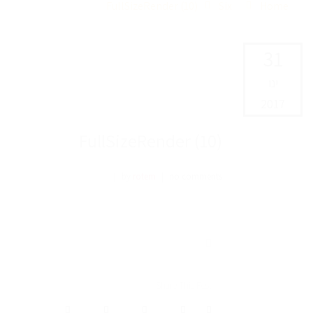
FullSizeRender (10)
Six
Home
31
ינו
2017
FullSizeRender (10)
|
by
rotem
|
no comments
Share This Post