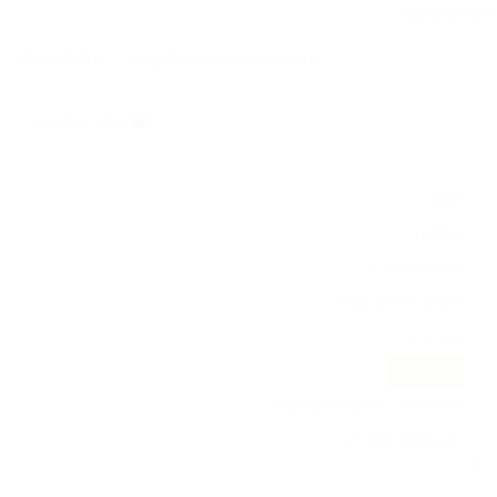
דלג לתוכן הדף
072-2216933
Info@rafcoinvestments.com
ראשי
אודותינו
שאלות ותשובות
ONE STOP SHOP
אזור אישי
יצירת קשר
פילדלפיה – המקום החם הבא
מקצוענים מספרים